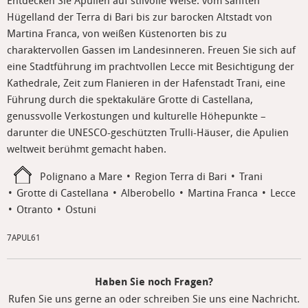
Entdecken Sie Apulien auf stilvolle Weise: vom sanften
Hügelland der Terra di Bari bis zur barocken Altstadt von
Martina Franca, von weißen Küstenorten bis zu
charaktervollen Gassen im Landesinneren. Freuen Sie sich auf
eine Stadtführung im prachtvollen Lecce mit Besichtigung der
Kathedrale, Zeit zum Flanieren in der Hafenstadt Trani, eine
Führung durch die spektakuläre Grotte di Castellana,
genussvolle Verkostungen und kulturelle Höhepunkte –
darunter die UNESCO-geschützten Trulli-Häuser, die Apulien
weltweit berühmt gemacht haben.
Polignano a Mare
Region Terra di Bari
Trani
Grotte di Castellana
Alberobello
Martina Franca
Lecce
Otranto
Ostuni
7APUL61
Haben Sie noch Fragen?
Rufen Sie uns gerne an oder schreiben Sie uns eine Nachricht.