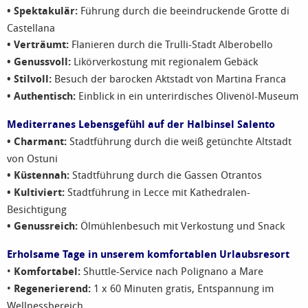
• Spektakulär:
Führung durch die beeindruckende Grotte di
Castellana
• Verträumt:
Flanieren durch die Trulli-Stadt Alberobello
• Genussvoll:
Likörverkostung mit regionalem Gebäck
• Stilvoll:
Besuch der barocken Aktstadt von Martina Franca
• Authentisch:
Einblick in ein unterirdisches Olivenöl-Museum
Mediterranes Lebensgefühl auf der Halbinsel Salento
• Charmant:
Stadtführung durch die weiß getünchte Altstadt
von Ostuni
• Küstennah:
Stadtführung durch die Gassen Otrantos
• Kultiviert:
Stadtführung in Lecce mit Kathedralen-
Besichtigung
• Genussreich:
Ölmühlenbesuch mit Verkostung und Snack
Erholsame Tage in unserem komfortablen Urlaubsresort
•
Komfortabel:
Shuttle-Service nach Polignano a Mare
•
Regenerierend:
1 x 60 Minuten gratis, Entspannung im
Wellnes
sbereich