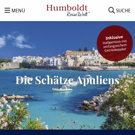
MENÜ
SUCHE
Inklusive
Halbpension mit
umfangreichem
Getränkepaket
Die Schätze Apuliens