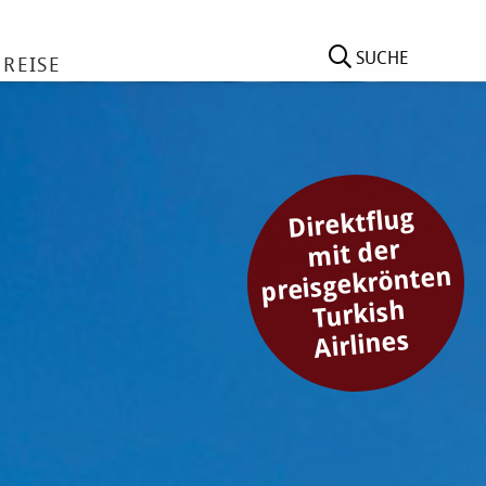
SUCHE
 REISE
Direktflug
mit der
preisgekrönten
Turkish
Airlines