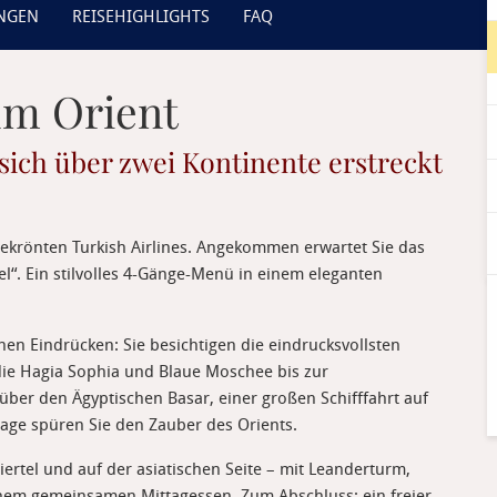
UNGEN
REISEHIGHLIGHTS
FAQ
um Orient
 sich über zwei Kontinente erstreckt
sgekrönten Turkish Airlines. Angekommen erwartet Sie das
l“. Ein stilvolles 4-Gänge-Menü in einem eleganten
ichen Eindrücken: Sie besichtigen die eindrucksvollsten
ie Hagia Sophia und Blaue Moschee bis zur
ber den Ägyptischen Basar, einer großen Schifffahrt auf
age spüren Sie den Zauber des Orients.
iertel und auf der asiatischen Seite – mit Leanderturm,
inem gemeinsamen Mittagessen. Zum Abschluss: ein freier