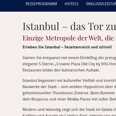
REISEPROGRAMM
HOTELS
INKLUSIVLEIST
Istanbul – das Tor z
Einzige Metropole der Welt, die
Erleben Sie Istanbul – facettenreich und stilvoll
Starten Sie entspannt mit einem Direktflug der prei
elegante 5-Sterne-„Crowne Plaza Old City by IHG Hote
Restaurant bildet den kulinarischen Auftakt.
Istanbul begeistert mit kultureller Vielfalt und sinnl
Bauwerke der Stadt – vom antiken Hippodrom über d
geheimnisvollen Theodosius-Zisterne. Beim Bummel ü
dem Bosporus und einer Mokka-Pause mit süßer Beil
Modern und lebendig zeigt sich die Stadt im Galata-V
Kadiköy und Auszeit im Çamlica-Park, gekrönt von e