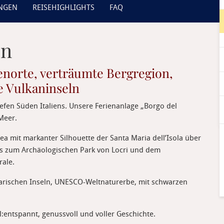
UNGEN
REISEHIGHLIGHTS
FAQ
en
enorte, verträumte Bergregion,
ge Vulkaninseln
efen Süden Italiens. Unsere Ferienanlage „Borgo del
Meer.
ea mit markanter Silhouette der Santa Maria dell’Isola über
is zum Archäologischen Park von Locri und dem
rale.
Liparischen Inseln, UNESCO-Weltnaturerbe, mit schwarzen
:entspannt, genussvoll und voller Geschichte.