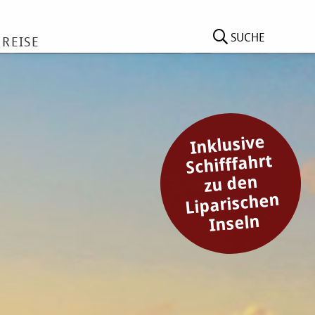
SUCHE
 REISE
Inklusive
Schifffahrt
zu den
Liparischen
Inseln