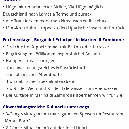
•
Flüge mit renommierter Airline, Via-Flüge möglich,
Deutschland nach Lamezia Terme und zurück
• Alle Transfers im modernen klimatisierten Reisebus
• Mini-Kreuzfahrt: Tropea zu den Liparische Inseln und zurück
Ferienanlage „Borgo del Principe“ in Marina di Zambrone
• 7 Nächte im Doppelzimmer mit Balkon oder Terrasse
• Begrüßung mit Willkommensgetränk bei Ankunft
• Halbpensions-Leistungen
– 7 x abwechslungsreiches Frühstücksbuffet
– 6 x italienisches Abendbuffet
– 1 x kalabrischer Spezialitätenabend
– 7 x ¼ Liter Wein und ½ Liter Tafelwasser zum Abendessen
• Die Kurtaxe in Marina di Zambrone übernehmen wir für Sie
Abwechslungsreiche Kulinarik unterwegs
• 3-Gänge-Mittagsmenü mit regionalen Speisen im Restaurant
„Monte Poro“
• 2-Gänge-Mittagsmenü auf der Insel Lipari