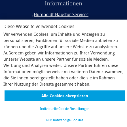
Informationen
„Humboldt-Haustür-Service“
Rail&Fly
Diese Webseite verwendet Cookies
Wir verwenden Cookies, um Inhalte und Anzeigen zu
Service
personalisieren, Funktionen für soziale Medien anbieten zu
Philosophie
können und die Zugriffe auf unsere Website zu analysieren.
Außerdem geben wir Informationen zu Ihrer Verwendung
Unsere Partner
unserer Website an unsere Partner für soziale Medien,
Werbung und Analysen weiter. Unsere Partner führen diese
AGB
Informationen möglicherweise mit weiteren Daten zusammen,
Pauschalreiserecht
die Sie ihnen bereitgestellt haben oder die sie im Rahmen
Ihrer Nutzung der Dienste gesammelt haben.
Nutzungsbedingungen Vorteilsprogramm
Alle Cookies akzeptieren
Impressum
Widerrufsrecht/Datenschutz
Individuelle Cookie Einstellungen
Nur notwendige Cookies