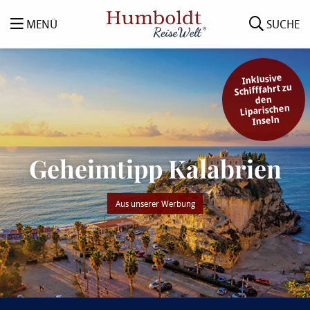
MENÜ
SUCHE
Inklusive
Schifffahrt zu
den
Liparischen
Inseln
Geheimtipp Kalabrien
Aus unserer Werbung