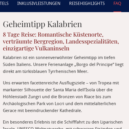
TELS
INKLUSIVLEISTUNGEN
REISEHIGHLIGHTS
FAQ
Geheimtipp Kalabrien
8 Tage Reise: Romantische Küstenorte,
verträumte Bergregion, Landesspezialitäten,
einzigartige Vulkaninseln
Kalabrien ist ein sonnenverwöhnter Geheimtipp im tiefen
Süden Italiens. Unsere Ferienanlage „Borgo del Principe“ liegt
direkt am türkisblauen Tyrrhenischen Meer.
Uns erwarten facettenreiche Ausflugsziele – von Tropea mit
markanter Silhouette der Santa Maria dell’Isola über die
Höhlenstadt Zungri und die Bronzen von Riace bis zum
Archäologischen Park von Locri und dem mittelalterlichen
Gerace mit beeindruckender Kathedrale.
Ein besonderes Erlebnis ist die Schifffahrt zu den Liparischen
Inseln, UNESCO-Weltnaturerbe, mit schwarzen Stränden und