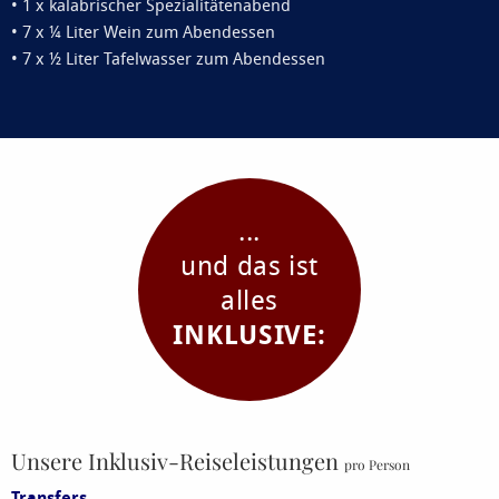
• 1 x kalabrischer Spezialitätenabend
• 7 x ¼ Liter Wein zum Abendessen
• 7 x ½ Liter Tafelwasser zum Abendessen
...
und das ist
alles
INKLUSIVE:
Unsere Inklusiv-Reiseleistungen
pro Person
Transfers