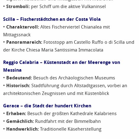
•
Stromboli:
per Schiff um die aktive Vulkaninsel
Scilla – Fischerstädtchen an der Costa Viola
•
Charaktervoll:
Altes Fischerviertel Chianalea mit
Mittagssnack
•
Panoramareich:
Fotostopp am Castello Ruffo o di Scilla und
der Kirche Chiesa Maria Santissima Immacolata
Reggio Calabria – Küstenstadt an der Meerenge von
Messina
•
Bedeutend:
Besuch des Archäologischen Museums
•
Historisch:
Stadtführung durch Altstadtgassen, vorbei an
architektonischen Zeugnissen und mit Küstenblick
Gerace – die Stadt der hundert Kirchen
•
Erhaben:
Besuch der größten Kathedrale Kalabriens
•
Gemächlich:
Rundfahrt mit der Bimmelbahn
•
Handwerklich:
Traditionelle Käseherstellung