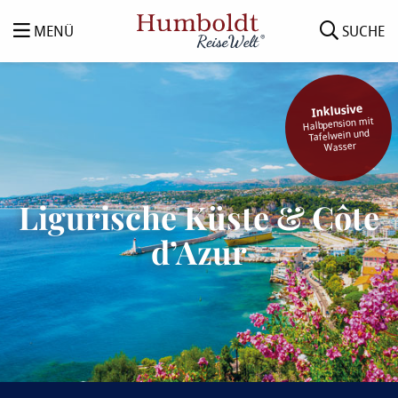
MENÜ
SUCHE
Inklusive
Halbpension mit
Tafelwein und
Wasser
Ligurische Küste & Côte
d’Azur