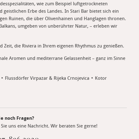
esspezialitäten, wie zum Beispiel luftgetrockneten
geistlichen Erbe des Landes. In Stari Bar bietet sich ein
ufigen Ruinen, die über Olivenhainen und Hanglagen thronen.
Balkans, umgeben von unberührter Natur, – erleben wir
d Zeit, die Riviera in Ihrem eigenen Rhythmus zu genießen.
ionale Aromen und mediterrane Gelassenheit – ganz im Sinne
Flussdörfer Virpazar & Rijeka Crnojevica
Kotor
ie noch Fragen?
Sie uns eine Nachricht. Wir beraten Sie gerne!
7-896 3020