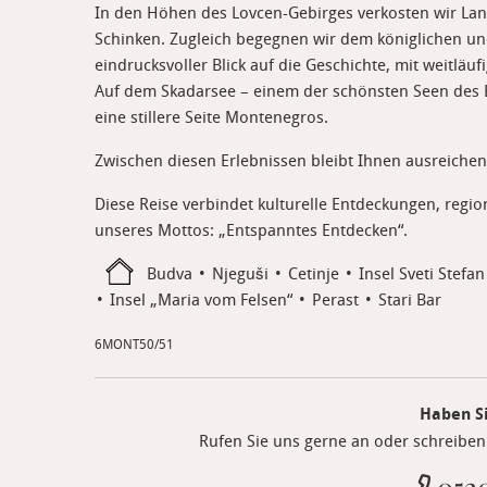
In den Höhen des Lovcen-Gebirges verkosten wir Land
Schinken. Zugleich begegnen wir dem königlichen und 
eindrucksvoller Blick auf die Geschichte, mit weitlä
Auf dem Skadarsee – einem der schönsten Seen des 
eine stillere Seite Montenegros.
Zwischen diesen Erlebnissen bleibt Ihnen ausreichen
Diese Reise verbindet kulturelle Entdeckungen, reg
unseres Mottos: „Entspanntes Entdecken“.
Budva
Njeguši
Cetinje
Insel Sveti Stefan
Insel „Maria vom Felsen“
Perast
Stari Bar
6MONT50/51
Haben S
Rufen Sie uns gerne an oder schreiben 
0520