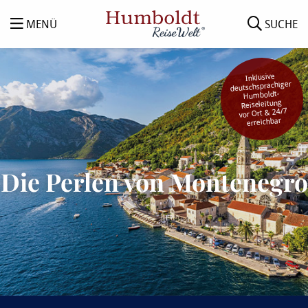
MENÜ
SUCHE
Inklusive
deutschsprachiger
Humboldt-
Reiseleitung
vor Ort & 24/7
erreichbar
Die Perlen von Montenegro