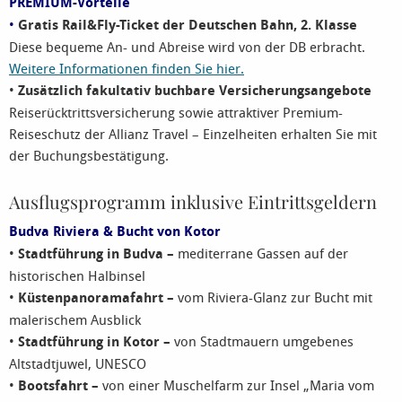
PREMIUM-Vorteile
•
Gratis Rail&Fly-Ticket der Deutschen Bahn, 2. Klasse
Diese bequeme An- und Abreise wird von der DB erbracht.
Weitere Informationen finden Sie hier.
•
Zusätzlich fakultativ buchbare Versicherungsangebote
Reiserücktrittsversicherung sowie attraktiver Premium-
Reiseschutz der Allianz Travel – Einzelheiten erhalten Sie mit
der Buchungsbestätigung.
Ausflugsprogramm inklusive Eintrittsgeldern
Budva Riviera & Bucht von Kotor
•
Stadtführung in Budva –
mediterrane Gassen auf der
historischen Halbinsel
•
Küstenpanoramafahrt –
vom Riviera-Glanz zur Bucht mit
malerischem Ausblick
•
Stadtführung in Kotor –
von Stadtmauern umgebenes
Altstadtjuwel, UNESCO
•
Bootsfahrt –
von einer Muschelfarm zur Insel „Maria vom