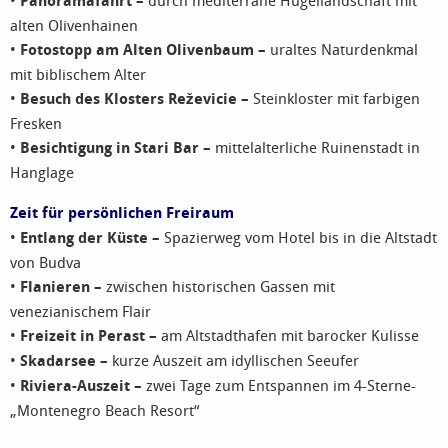
•
Panoramafahrt –
durch mediterrane Hügellandschaft mit
alten Olivenhainen
•
Fotostopp am Alten Olivenbaum –
uraltes Naturdenkmal
mit biblischem Alter
•
Besuch des Klosters Reževicie –
Steinkloster mit farbigen
Fresken
•
Besichtigung in Stari Bar –
mittelalterliche Ruinenstadt in
Hanglage
Zeit für persönlichen Freiraum
•
Entlang der Küste –
Spazierweg vom Hotel bis in die Altstadt
von Budva
•
Flanieren –
zwischen historischen Gassen mit
venezianischem Flair
•
Freizeit in Perast –
am Altstadthafen mit barocker Kulisse
•
Skadarsee –
kurze Auszeit am idyllischen Seeufer
•
Riviera-Auszeit –
zwei Tage zum Entspannen im 4-Sterne-
„Montenegro Beach Resort“