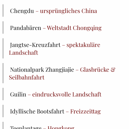
Chengdu
– ursprüngliches China
Pandabären
– Weltstadt Chongqing
Jangtse-Kreuzfahrt
– spektakuläre
Landschaft
Nationalpark Zhangjiajie
– Glasbrücke &
Seilbahnfahrt
Guilin
– eindrucksvolle Landschaft
Idyllische Bootsfahrt
– Freizzeittag
Teeplantage
– Hongkong