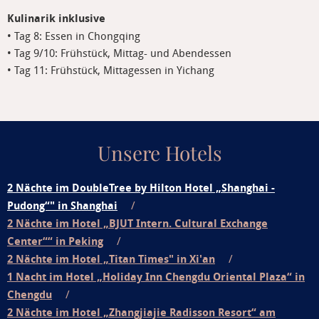
Kulinarik inklusive
• Tag 8: Essen in Chongqing
• Tag 9/10: Frühstück, Mittag- und Abendessen
• Tag 11: Frühstück, Mittagessen in Yichang
Unsere Hotels
2 Nächte im DoubleTree by Hilton Hotel „Shanghai -
Pudong“" in Shanghai
2 Nächte im Hotel „BJUT Intern. Cultural Exchange
Center““ in Peking
2 Nächte im Hotel „Titan Times" in Xi'an
1 Nacht im Hotel „Holiday Inn Chengdu Oriental Plaza“ in
Chengdu
2 Nächte im Hotel „Zhangjiajie Radisson Resort“ am