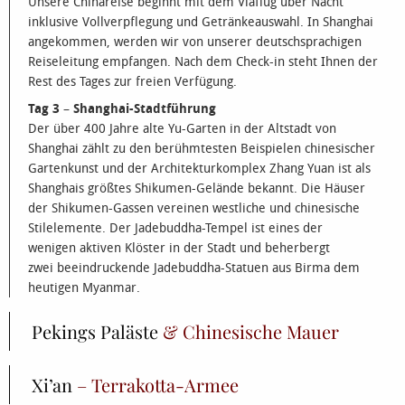
Unsere Chinareise beginnt mit dem Viaflug über Nacht
inklusive Vollverpflegung und Getränkeauswahl. In Shanghai
angekommen, werden wir von unserer deutschsprachigen
Reiseleitung empfangen. Nach dem Check-in steht Ihnen der
Rest des Tages zur freien Verfügung.
Tag 3
–
Shanghai-Stadtführung
Der über 400 Jahre alte Yu-Garten in der Altstadt von
Shanghai zählt zu den berühmtesten Beispielen chinesischer
Gartenkunst und der Architekturkomplex Zhang Yuan ist als
Shanghais größtes Shikumen-Gelände bekannt. Die Häuser
der Shikumen-Gassen vereinen westliche und chinesische
Stilelemente. Der Jadebuddha-Tempel ist eines der
wenigen aktiven Klöster in der Stadt und beherbergt
zwei beeindruckende Jadebuddha-Statuen aus Birma dem
heutigen Myanmar.
Pekings Paläste
& Chinesische Mauer
Xi’an
– Terrakotta-Armee