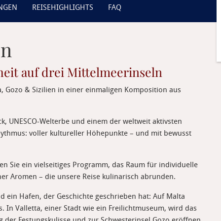
UNGEN
REISEHIGHLIGHTS
FAQ
en
eit auf drei Mittelmeerinseln
, Gozo & Sizilien in einer einmaligen Komposition aus
ck, UNESCO-Welterbe und einem der weltweit aktivsten
ythmus: voller kultureller Höhepunkte – und mit bewusst
n Sie ein vielseitiges Programm, das Raum für individuelle
her Aromen – die unsere Reise kulinarisch abrunden.
d ein Hafen, der Geschichte geschrieben hat: Auf Malta
In Valletta, einer Stadt wie ein Freilichtmuseum, wird das
ng der Festungskulisse und zur Schwesterinsel Gozo eröffnen