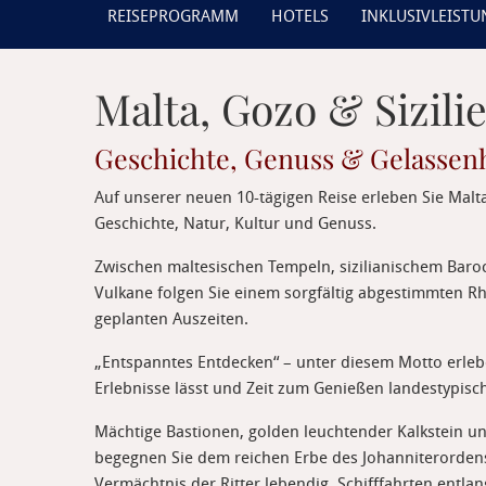
REISEPROGRAMM
HOTELS
INKLUSIVLEIST
Malta, Gozo & Sizili
Geschichte, Genuss & Gelassenh
Auf unserer neuen 10-tägigen Reise erleben Sie Malta
Geschichte, Natur, Kultur und Genuss.
Zwischen maltesischen Tempeln, sizilianischem Baro
Vulkane folgen Sie einem sorgfältig abgestimmten Rh
geplanten Auszeiten.
„Entspanntes Entdecken“ – unter diesem Motto erlebe
Erlebnisse lässt und Zeit zum Genießen landestypisc
Mächtige Bastionen, golden leuchtender Kalkstein un
begegnen Sie dem reichen Erbe des Johanniterordens. 
Vermächtnis der Ritter lebendig. Schifffahrten entla