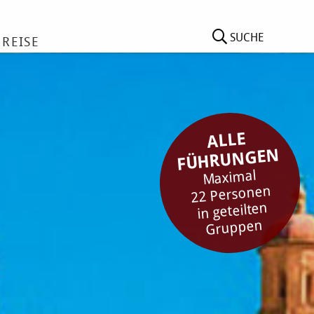
SUCHE
 REISE
ALLE
FÜHRUNGEN
Maximal
22 Personen
in geteilten
Gruppen