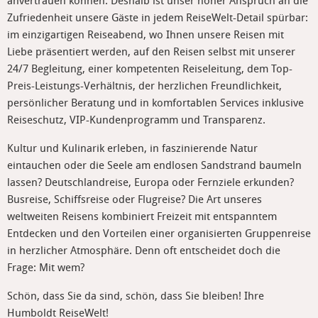
anvertrauen können. Deshalb ist unser hoher Anspruch an die
Zufriedenheit unsere Gäste in jedem ReiseWelt-Detail spürbar:
im einzigartigen Reiseabend, wo Ihnen unsere Reisen mit
Liebe präsentiert werden, auf den Reisen selbst mit unserer
24/7 Begleitung, einer kompetenten Reiseleitung, dem Top-
Preis-Leistungs-Verhältnis, der herzlichen Freundlichkeit,
persönlicher Beratung und in komfortablen Services inklusive
Reiseschutz, VIP-Kundenprogramm und Transparenz.
Kultur und Kulinarik erleben, in faszinierende Natur
eintauchen oder die Seele am endlosen Sandstrand baumeln
lassen? Deutschlandreise, Europa oder Fernziele erkunden?
Busreise, Schiffsreise oder Flugreise? Die Art unseres
weltweiten Reisens kombiniert Freizeit mit entspanntem
Entdecken und den Vorteilen einer organisierten Gruppenreise
in herzlicher Atmosphäre. Denn oft entscheidet doch die
Frage: Mit wem?
Schön, dass Sie da sind, schön, dass Sie bleiben! Ihre
Humboldt ReiseWelt!