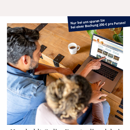
Nur bei uns sparen Sie
bei einer Buchung 200 € pro Person!