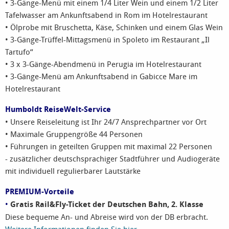
• 3-Gänge-Menü mit einem 1/4 Liter Wein und einem 1/2 Liter
Tafelwasser am Ankunftsabend in Rom im Hotelrestaurant
• Ölprobe mit Bruschetta, Käse, Schinken und einem Glas Wein
• 3-Gänge-Trüffel-Mittagsmenü in Spoleto im Restaurant „Il
Tartufo“
• 3 x 3-Gänge-Abendmenü in Perugia im Hotelrestaurant
• 3-Gänge-Menü am Ankunftsabend in Gabicce Mare im
Hotelrestaurant
Humboldt ReiseWelt-Service
• Unsere Reiseleitung ist Ihr 24/7 Ansprechpartner vor Ort
• Maximale Gruppengröße 44 Personen
• Führungen in geteilten Gruppen mit maximal 22 Personen
- zusätzlicher deutschsprachiger Stadtführer und Audiogeräte
mit individuell regulierbarer Lautstärke
PREMIUM-Vorteile
•
Gratis Rail&Fly-Ticket der Deutschen Bahn, 2. Klasse
Diese bequeme An- und Abreise wird von der DB erbracht.