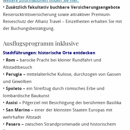
Weitere Informationen finden Sie hier.
•
Zusätzlich fakultativ buchbare Versicherungsangebote
Reiserücktrittsversicherung sowie attraktiver Premium-
Reiseschutz der Allianz Travel – Einzelheiten erhalten Sie mit
der Buchungsbestätigung.
Ausflugsprogramm inklusive
Stadtführungen: historische Orte entdecken
•
Rom –
barocke Pracht bei kleiner Rundfahrt und
Altstadtbesuch
•
Perugia –
mittelalterliche Kulisse, durchzogen von Gassen
und Gewölben
•
Spoleto –
ein Streifzug durch römisches Erbe und
lombardische Baukunst
•
Assisi –
Pilgerziel mit Besichtigung der berühmten Basilika
•
San Marino –
einer der kleinsten Staaten Europas mit
wehrhafter Altstadt
•
Pesaro –
zwischen Strandpromenade und historischem