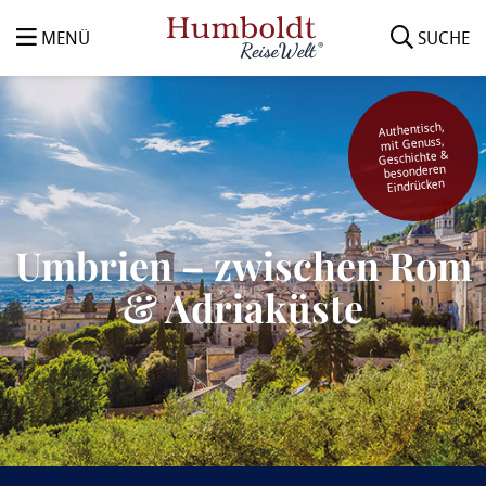
MENÜ
SUCHE
Authentisch,
mit Genuss,
Geschichte &
besonderen
Eindrücken
Umbrien – zwischen Rom
& Adriaküste