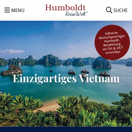
MENÜ
SUCHE
Inklusive
deutschsprachiger
Humboldt-
Reiseleitung
vor Ort & 24/7
erreichbar
Einzigartiges Vietnam