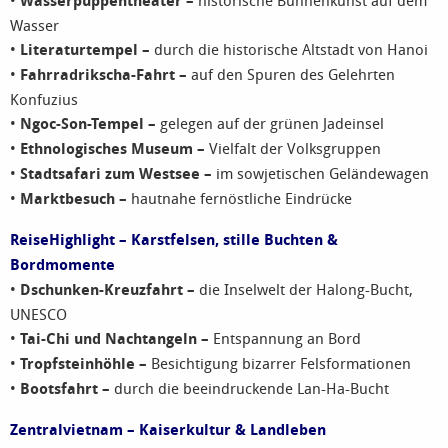
Wasserpuppentheater –
Wasser
•
Literaturtempel –
durch die historische Altstadt von Hanoi
•
Fahrradrikscha-Fahrt –
auf den Spuren des Gelehrten
Konfuzius
•
Ngoc-Son-Tempel –
gelegen auf der grünen Jadeinsel
•
Ethnologisches Museum –
Vielfalt der Volksgruppen
•
Stadtsafari zum Westsee –
im sowjetischen Geländewagen
•
Marktbesuch –
hautnahe fernöstliche Eindrücke
ReiseHighlight – Karstfelsen, stille Buchten &
Bordmomente
•
Dschunken-Kreuzfahrt –
die Inselwelt der Halong-Bucht,
UNESCO
•
Tai-Chi und Nachtangeln –
Entspannung an Bord
•
Tropfsteinhöhle –
Besichtigung bizarrer Felsformationen
•
Bootsfahrt –
durch die beeindruckende Lan-Ha-Bucht
Zentralvietnam – Kaiserkultur & Landleben