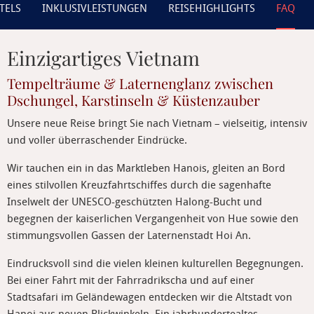
TELS
INKLUSIVLEISTUNGEN
REISEHIGHLIGHTS
FAQ
Einzigartiges Vietnam
Tempelträume & Laternenglanz zwischen
Dschungel, Karstinseln & Küstenzauber
Unsere neue Reise bringt Sie nach Vietnam – vielseitig, intensiv
und voller überraschender Eindrücke.
Wir tauchen ein in das Marktleben Hanois, gleiten an Bord
eines stilvollen Kreuzfahrtschiffes durch die sagenhafte
Inselwelt der UNESCO-geschützten Halong-Bucht und
begegnen der kaiserlichen Vergangenheit von Hue sowie den
stimmungsvollen Gassen der Laternenstadt Hoi An.
Eindrucksvoll sind die vielen kleinen kulturellen Begegnungen.
Bei einer Fahrt mit der Fahrradrikscha und auf einer
Stadtsafari im Geländewagen entdecken wir die Altstadt von
Hanoi aus neuen Blickwinkeln. Ein jahrhundertealtes