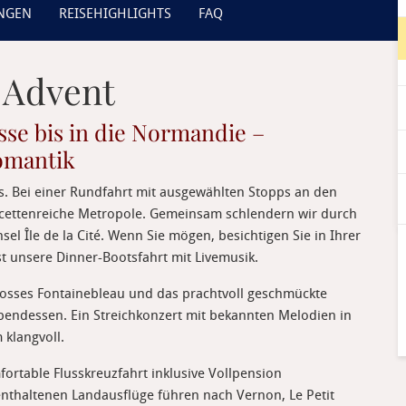
UNGEN
REISEHIGHLIGHTS
FAQ
m Advent
sse bis in die Normandie –
omantik
is. Bei einer Rundfahrt mit ausgewählten Stopps an den
acettenreiche Metropole. Gemeinsam schlendern wir durch
el Île de la Cité. Wenn Sie mögen, besichtigen Sie in Ihrer
st unsere Dinner-Bootsfahrt mit Livemusik.
losses Fontainebleau und das prachtvoll geschmückte
bendessen. Ein Streichkonzert mit bekannten Melodien in
 klangvoll.
rtable Flusskreuzfahrt inklusive Vollpension
nthaltenen Landausflüge führen nach Vernon, Le Petit