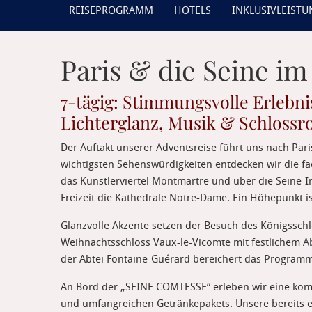
REISEPROGRAMM
HOTELS
INKLUSIVLEIST
Paris & die Seine i
7-tägig: Stimmungsvolle Erlebni
Lichterglanz, Musik & Schlossr
Der Auftakt unserer Adventsreise führt uns nach Par
wichtigsten Sehenswürdigkeiten entdecken wir die f
das Künstlerviertel Montmartre und über die Seine-Ins
Freizeit die Kathedrale Notre-Dame. Ein Höhepunkt i
Glanzvolle Akzente setzen der Besuch des Königssch
Weihnachtsschloss Vaux-le-Vicomte mit festlichem A
der Abtei Fontaine-Guérard bereichert das Programm
An Bord der „SEINE COMTESSE“ erleben wir eine komfo
und umfangreichen Getränkepakets. Unsere bereits e