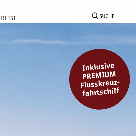
SUCHE
 REISE
Inklusive
PREMIUM
Flusskreuz-
fahrtschiff