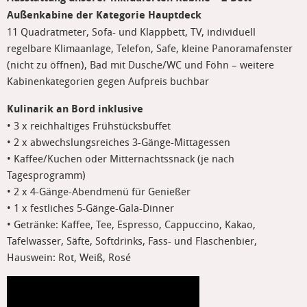
Außenkabine der Kategorie Hauptdeck
11 Quadratmeter, Sofa- und Klappbett, TV, individuell
regelbare Klimaanlage, Telefon, Safe, kleine Panoramafenster
(nicht zu öffnen), Bad mit Dusche/WC und Föhn – weitere
Kabinenkategorien gegen Aufpreis buchbar
Kulinarik an Bord inklusive
• 3 x reichhaltiges Frühstücksbuffet
• 2 x abwechslungsreiches 3-Gänge-Mittagessen
• Kaffee/Kuchen oder Mitternachtssnack (je nach
Tagesprogramm)
• 2 x 4-Gänge-Abendmenü für Genießer
• 1 x festliches 5-Gänge-Gala-Dinner
• Getränke: Kaffee, Tee, Espresso, Cappuccino, Kakao,
Tafelwasser, Säfte, Softdrinks, Fass- und Flaschenbier,
Hauswein: Rot, Weiß, Rosé