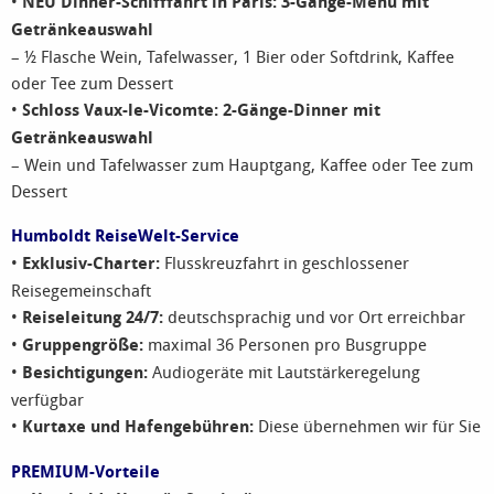
•
NEU
Dinner-Schifffahrt in Paris: 3-Gänge-Menü mit
Getränkeauswahl
– ½ Flasche Wein, Tafelwasser, 1 Bier oder Softdrink, Kaffee
oder Tee zum Dessert
•
Schloss Vaux-le-Vicomte: 2-Gänge-Dinner mit
Getränkeauswahl
– Wein und Tafelwasser zum Hauptgang, Kaffee oder Tee zum
Dessert
Humboldt ReiseWelt-Service
•
Exklusiv-Charter:
Flusskreuzfahrt in geschlossener
Reisegemeinschaft
•
Reiseleitung 24/7:
deutschsprachig und vor Ort erreichbar
•
Gruppengröße:
maximal 36 Personen pro Busgruppe
•
Besichtigungen:
Audiogeräte mit Lautstärkeregelung
verfügbar
•
Kurtaxe und Hafengebühren:
Diese übernehmen wir für Sie
PREMIUM-Vorteile