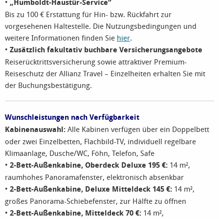
•
„Humboldt-Haustür-Service“
Bis zu 100 € Erstattung für Hin- bzw. Rückfahrt zur
vorgesehenen Haltestelle. Die Nutzungsbedingungen und
weitere Informationen finden Sie
hier
.
•
Zusätzlich fakultativ buchbare Versicherungsangebote
Reiserücktrittsversicherung sowie attraktiver Premium-
Reiseschutz der Allianz Travel – Einzelheiten erhalten Sie mit
der Buchungsbestätigung.
Wunschleistungen nach Verfügbarkeit
Kabinenauswahl:
Alle Kabinen verfügen über ein Doppelbett
oder zwei Einzelbetten, Flachbild-TV, individuell regelbare
Klimaanlage, Dusche/WC, Föhn, Telefon, Safe
•
2-Bett-Außenkabine, Oberdeck Deluxe 195 €:
14 m²,
raumhohes Panoramafenster, elektronisch absenkbar
•
2-Bett-Außenkabine, Deluxe Mitteldeck 145 €
:
14 m²,
großes Panorama-Schiebefenster, zur Hälfte zu öffnen
•
2-Bett-Außenkabine, Mitteldeck 70 €
:
14 m²,