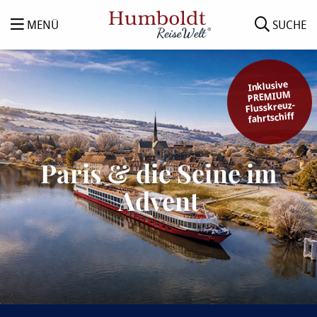
MENÜ
SUCHE
Inklusive
PREMIUM
Flusskreuz-
fahrtschiff
Paris & die Seine im
Advent