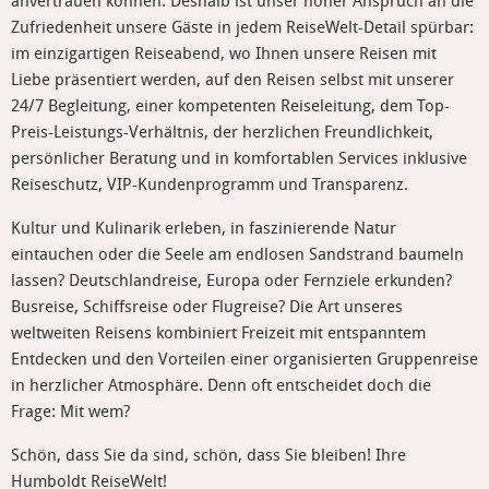
anvertrauen können. Deshalb ist unser hoher Anspruch an die
Zufriedenheit unsere Gäste in jedem ReiseWelt-Detail spürbar:
im einzigartigen Reiseabend, wo Ihnen unsere Reisen mit
Liebe präsentiert werden, auf den Reisen selbst mit unserer
24/7 Begleitung, einer kompetenten Reiseleitung, dem Top-
Preis-Leistungs-Verhältnis, der herzlichen Freundlichkeit,
persönlicher Beratung und in komfortablen Services inklusive
Reiseschutz, VIP-Kundenprogramm und Transparenz.
Kultur und Kulinarik erleben, in faszinierende Natur
eintauchen oder die Seele am endlosen Sandstrand baumeln
lassen? Deutschlandreise, Europa oder Fernziele erkunden?
Busreise, Schiffsreise oder Flugreise? Die Art unseres
weltweiten Reisens kombiniert Freizeit mit entspanntem
Entdecken und den Vorteilen einer organisierten Gruppenreise
in herzlicher Atmosphäre. Denn oft entscheidet doch die
Frage: Mit wem?
Schön, dass Sie da sind, schön, dass Sie bleiben! Ihre
Humboldt ReiseWelt!