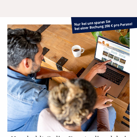
Nur bei uns sparen Sie
bei einer Buchung 200 € pro Person!