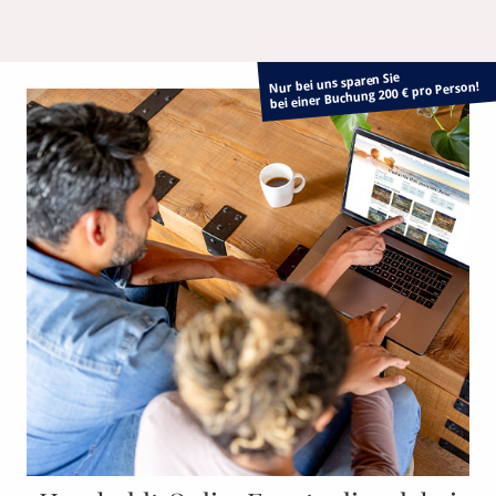
Nur bei uns sparen Sie
bei einer Buchung 200 € pro Person!