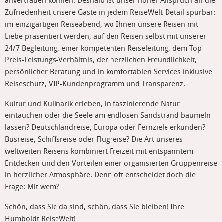
anvertrauen können. Deshalb ist unser hoher Anspruch an die
Zufriedenheit unsere Gäste in jedem ReiseWelt-Detail spürbar:
im einzigartigen Reiseabend, wo Ihnen unsere Reisen mit
Liebe präsentiert werden, auf den Reisen selbst mit unserer
24/7 Begleitung, einer kompetenten Reiseleitung, dem Top-
Preis-Leistungs-Verhältnis, der herzlichen Freundlichkeit,
persönlicher Beratung und in komfortablen Services inklusive
Reiseschutz, VIP-Kundenprogramm und Transparenz.
Kultur und Kulinarik erleben, in faszinierende Natur
eintauchen oder die Seele am endlosen Sandstrand baumeln
lassen? Deutschlandreise, Europa oder Fernziele erkunden?
Busreise, Schiffsreise oder Flugreise? Die Art unseres
weltweiten Reisens kombiniert Freizeit mit entspanntem
Entdecken und den Vorteilen einer organisierten Gruppenreise
in herzlicher Atmosphäre. Denn oft entscheidet doch die
Frage: Mit wem?
Schön, dass Sie da sind, schön, dass Sie bleiben! Ihre
Humboldt ReiseWelt!