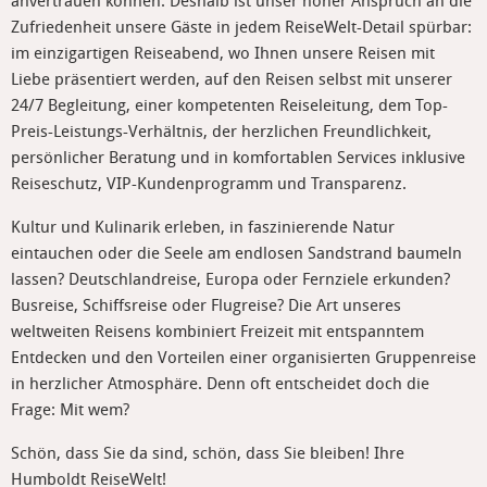
anvertrauen können. Deshalb ist unser hoher Anspruch an die
Zufriedenheit unsere Gäste in jedem ReiseWelt-Detail spürbar:
im einzigartigen Reiseabend, wo Ihnen unsere Reisen mit
Liebe präsentiert werden, auf den Reisen selbst mit unserer
24/7 Begleitung, einer kompetenten Reiseleitung, dem Top-
Preis-Leistungs-Verhältnis, der herzlichen Freundlichkeit,
persönlicher Beratung und in komfortablen Services inklusive
Reiseschutz, VIP-Kundenprogramm und Transparenz.
Kultur und Kulinarik erleben, in faszinierende Natur
eintauchen oder die Seele am endlosen Sandstrand baumeln
lassen? Deutschlandreise, Europa oder Fernziele erkunden?
Busreise, Schiffsreise oder Flugreise? Die Art unseres
weltweiten Reisens kombiniert Freizeit mit entspanntem
Entdecken und den Vorteilen einer organisierten Gruppenreise
in herzlicher Atmosphäre. Denn oft entscheidet doch die
Frage: Mit wem?
Schön, dass Sie da sind, schön, dass Sie bleiben! Ihre
Humboldt ReiseWelt!