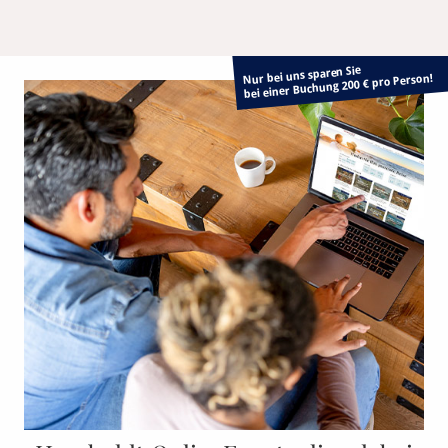
Nur bei uns sparen Sie
bei einer Buchung 200 € pro Person!