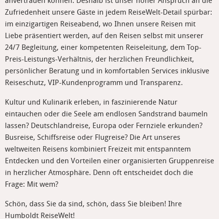
anvertrauen können. Deshalb ist unser hoher Anspruch an die
Zufriedenheit unsere Gäste in jedem ReiseWelt-Detail spürbar:
im einzigartigen Reiseabend, wo Ihnen unsere Reisen mit
Liebe präsentiert werden, auf den Reisen selbst mit unserer
24/7 Begleitung, einer kompetenten Reiseleitung, dem Top-
Preis-Leistungs-Verhältnis, der herzlichen Freundlichkeit,
persönlicher Beratung und in komfortablen Services inklusive
Reiseschutz, VIP-Kundenprogramm und Transparenz.
Kultur und Kulinarik erleben, in faszinierende Natur
eintauchen oder die Seele am endlosen Sandstrand baumeln
lassen? Deutschlandreise, Europa oder Fernziele erkunden?
Busreise, Schiffsreise oder Flugreise? Die Art unseres
weltweiten Reisens kombiniert Freizeit mit entspanntem
Entdecken und den Vorteilen einer organisierten Gruppenreise
in herzlicher Atmosphäre. Denn oft entscheidet doch die
Frage: Mit wem?
Schön, dass Sie da sind, schön, dass Sie bleiben! Ihre
Humboldt ReiseWelt!