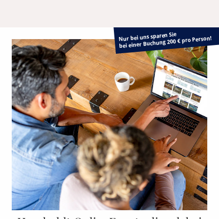
Nur bei uns sparen Sie
bei einer Buchung 200 € pro Person!