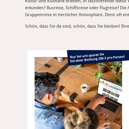
Kultur und Kulinarik erleben, in faszinierende Natu
erkunden? Busreise, Schiffsreise oder Flugreise? Die
Gruppenreise in herzlicher Atmosphäre. Denn oft en
Schön, dass Sie da sind, schön, dass Sie bleiben! Ih
Nur bei uns sparen Sie
bei einer Buchung 200 € pro Person!