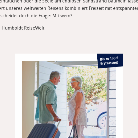
r eintauchen oder die Seele am endlosen Sandstrand baumeln lass
 Art unseres weltweiten Reisens kombiniert Freizeit mit entspannt
tscheidet doch die Frage: Mit wem?
re Humboldt ReiseWelt!
Bis zu 100 €
Erstattung